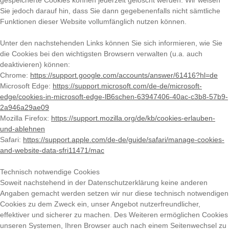
gespeicherte Cookies können jederzeit gelöscht werden. Wir weisen
Sie jedoch darauf hin, dass Sie dann gegebenenfalls nicht sämtliche
Funktionen dieser Website vollumfänglich nutzen können.
Unter den nachstehenden Links können Sie sich informieren, wie Sie
die Cookies bei den wichtigsten Browsern verwalten (u.a. auch
deaktivieren) können:
Chrome:
https://support.google.com/accounts/answer/61416?hl=de
Microsoft Edge:
https://support.microsoft.com/de-de/microsoft-
edge/cookies-in-microsoft-edge-lB6schen-63947406-40ac-c3b8-57b9-
2a946a29ae09
Mozilla Firefox:
https://support.mozilla.org/de/kb/cookies-erlauben-
und-ablehnen
Safari:
https://support.apple.com/de-de/guide/safari/manage-cookies-
and-website-data-sfri11471/mac
Technisch notwendige Cookies
Soweit nachstehend in der Datenschutzerklärung keine anderen
Angaben gemacht werden setzen wir nur diese technisch notwendigen
Cookies zu dem Zweck ein, unser Angebot nutzerfreundlicher,
effektiver und sicherer zu machen. Des Weiteren ermöglichen Cookies
unseren Systemen, Ihren Browser auch nach einem Seitenwechsel zu