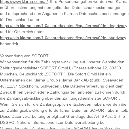
https://www.klarna.com/at/
. Ihre Personenangaben werden von Klarna
in Übereinstimmung mit den geltenden Datenschutzbestimmungen
und entsprechend den Angaben in Klarnas Datenschutzbestimmungen
für Deutschland unter
https://cdn.klarna.com/1.0/shared/content/legal/terms/0/de_de/privacy
und für Österreich unter
https://cdn.klarna.com/1.0/shared/content/legal/terms/0/de_at/privacy
behandelt.
Verwendung von SOFORT
Wir verwenden für die Zahlungsabwicklung auf unserer Website den
Zahlungsdienstleister SOFORT GmbH, (Theresienhöhe 12, 80339
München, Deutschland; „SOFORT“). Die Sofort GmbH ist ein
Unternehmen der Klarna Group (Klarna Bank AB (publ), Sveavägen
46, 11134 Stockholm, Schweden). Die Datenverarbeitung dient dem
Zweck Ihnen verschiedene Zahlungsarten anbieten zu können durch
die Zahlungsabwicklung über den Zahlungsdienstleister SOFORT.
Wenn Sie sich für die Zahlungsoption entschieden haben, werden die
zur Zahlungsabwicklung erforderlichen Daten an SOFORT übermittelt.
Diese Datenverarbeitung erfolgt auf Grundlage des Art. 6 Abs. 1 lit. b
DSGVO. Nähere Informationen zur Datenverarbeitung bei
Verwendung des Zahlungsdienstleisters SOFORT finden Sie unter