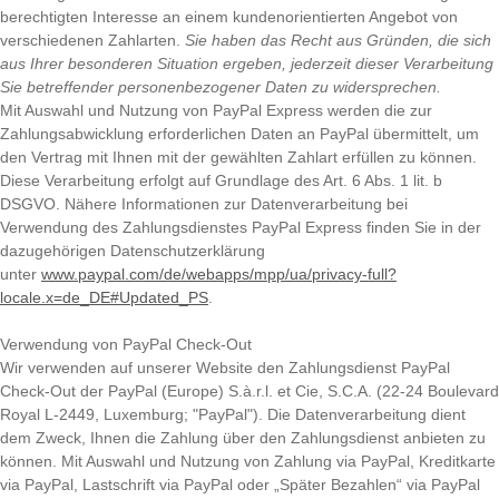
berechtigten Interesse an einem kundenorientierten Angebot von
verschiedenen Zahlarten.
Sie haben das Recht aus Gründen, die sich
aus Ihrer besonderen Situation ergeben, jederzeit dieser Verarbeitung
Sie betreffender personenbezogener Daten zu widersprechen.
Mit Auswahl und Nutzung von PayPal Express werden die zur
Zahlungsabwicklung erforderlichen Daten an PayPal übermittelt, um
den Vertrag mit Ihnen mit der gewählten Zahlart erfüllen zu können.
Diese Verarbeitung erfolgt auf Grundlage des Art. 6 Abs. 1 lit. b
DSGVO. Nähere Informationen zur Datenverarbeitung bei
Verwendung des Zahlungsdienstes PayPal Express finden Sie in der
dazugehörigen Datenschutzerklärung
unter
www.paypal.com/de/webapps/mpp/ua/privacy-full?
locale.x=de_DE#Updated_PS
.
Verwendung von PayPal Check-Out
Wir verwenden auf unserer Website den Zahlungsdienst PayPal
Check-Out der PayPal (Europe) S.à.r.l. et Cie, S.C.A. (22-24 Boulevard
Royal L-2449, Luxemburg; "PayPal"). Die Datenverarbeitung dient
dem Zweck, Ihnen die Zahlung über den Zahlungsdienst anbieten zu
können. Mit Auswahl und Nutzung von Zahlung via PayPal, Kreditkarte
via PayPal, Lastschrift via PayPal oder „Später Bezahlen“ via PayPal