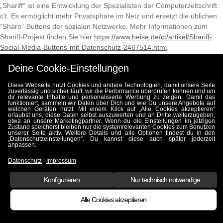
„Shariff“ ist eine Entwicklung der Spezialisten der Computerzeitschrift
c’t. Es ermöglicht mehr Privatsphäre im Netz und ersetzt die üblichen
“Share”-Buttons der sozialen Netzwerke. Mehr Informationen zum
Shariff-Projekt finden Sie hier
https://www.heise.de/ct/artikel/Shariff-
Social-Media-Buttons-mit-Datenschutz-2467514.html
.
Wenn Sie die Buttons anklicken, erscheint ein Popup-Fenster, in dem
Deine Cookie-Einstellungen
Sie sich mit Ihren Daten beim jeweiligen Anbieter einloggen können.
Erst nach diesem aktiven Login durch Sie wird eine direkte Verbindung
Diese Webseite nutzt Cookies und andere Technologien, damit unsere Seite
zu den sozialen Netzwerken hergestellt.
zuverlässig und sicher läuft, wir die Performance überprüfen können und um
dir relevante Inhalte und personalisierte Werbung zu zeigen. Damit das
Durch Ihr Login geben Sie Ihre Zustimmung zur Übertragung Ihrer
funktioniert, sammeln wir Daten über Dich und wie Du unsere Angebote auf
welchen Geräten nutzt. Mit einem Klick auf „Alle Cookies akzeptieren“
Daten an den jeweiligen Social Media Anbieter. Hierbei werden u.a.
erlaubst uns, diese Daten selbst auszuwerten und an Dritte weiterzugeben,
sowohl Ihre IP-Adresse als auch die Information, welche unserer
etwa an unsere Marketingpartner. Wenn du die Einstellungen im jetzigen
Zustand speicherst bleiben nur die systemrelevanten Cookies zum Benutzen
Seiten Sie besucht haben übermittelt. Sollten Sie gleichzeitig mit einem
unserer Seite aktiv. Weitere Details und alle Optionen findest du in den
„Datenschutzeinstellungen“. Du kannst diese auch später jederzeit
oder mehrerer Ihrer sozialen Netzwerk Konten verbunden sein,
anpassen.
werden die gesammelten Informationen auch Ihren entsprechenden
Datenschutz
|
Impressum
Profilen zugeordnet. Diese Zuordnung können Sie nur dadurch
verhindern, dass Sie sich vor dem Besuch unserer Website und vor
Konfigurieren
Nur technisch notwendige
Aktivierung der Schaltflächen aus Ihren Social Media Konten
ausloggen. Nachstehend benannte soziale Netzwerke sind mittels der
Alle Cookies akzeptieren
Werkzeugleiste anzeigen
"Shariff"-Funktion eingebunden.
Nähere Informationen zu Umfang und Zweck der Erhebung und