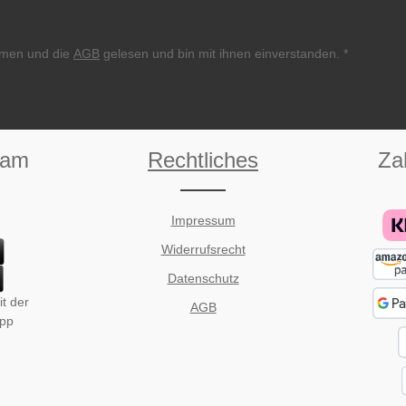
men und die
AGB
gelesen und bin mit ihnen einverstanden.
*
eam
Rechtliches
Za
Impressum
Widerrufsrecht
Datenschutz
t der
AGB
App