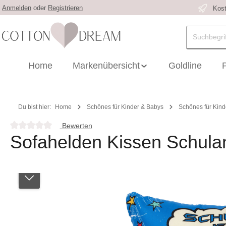
Anmelden
oder
Registrieren
Kost
 Hauptinhalt springen
Zur Suche springen
Zur Hauptnavigation springen
Home
Markenübersicht
Goldline
Du bist hier:
Home
Schönes für Kinder & Babys
Schönes für Kind
Bewerten
Durchschnittliche Bewertung von 0 von 5 Sternen
Sofahelden Kissen Schula
Bildergalerie überspringen