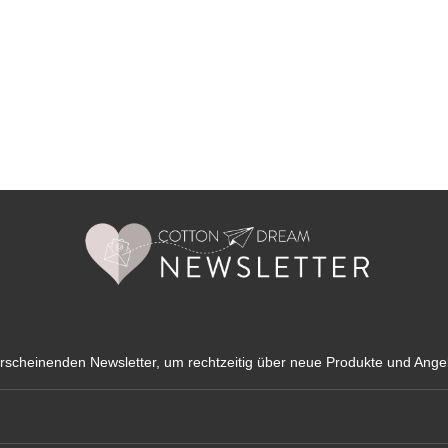
ert ein oder benutze die Schaltflächen u
rscheinenden Newsletter, um rechtzeitig über neue Produkte und Angeb
E-Mail-Adresse*