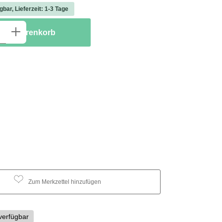
gbar, Lieferzeit: 1-3 Tage
 Anzahl: Gib den gewünschten Wert ein ode
 den Warenkorb
Zum Merkzettel hinzufügen
verfügbar