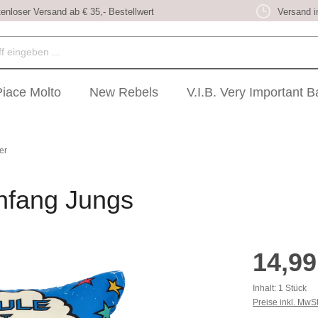
enloser Versand ab € 35,- Bestellwert
Versand i
Piace Molto
New Rebels
V.I.B. Very Important 
er
nfang Jungs
Regulärer Prei
14,99
Inhalt:
1 Stück
Preise inkl. MwS