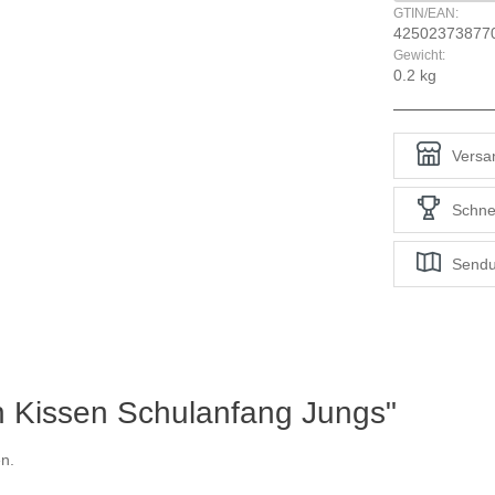
GTIN/EAN:
42502373877
Gewicht:
0.2 kg
Versan
Schne
Sendu
n Kissen Schulanfang Jungs"
n.