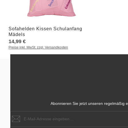
Produkt Anzahl: Gib den gewünschten W
Sofahelden Kissen Schulanfang
Mädels
14,99 €
Preise inkl. MwSt. zzgl. Versandkosten
Abonnieren Sie jetzt unseren regelmäßig e