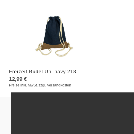
Produkt Anzahl: Gib den gewünschten W
Freizeit-Büdel Uni navy 218
12,99 €
Preise inkl. MwSt. zzgl. Versandkosten