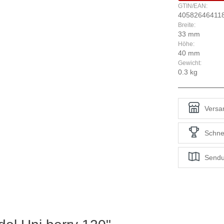
GTIN/EAN:
40582646411
Breite:
33 mm
Höhe:
40 mm
Gewicht:
0.3 kg
Versan
Schne
Sendu