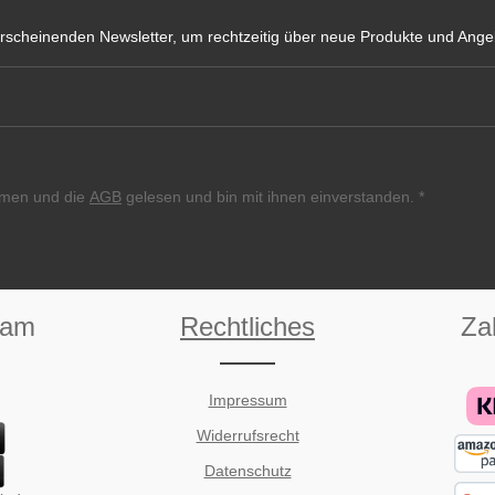
rscheinenden Newsletter, um rechtzeitig über neue Produkte und Angeb
E-Mail-Adresse*
men und die
AGB
gelesen und bin mit ihnen einverstanden.
*
eam
Rechtliches
Za
Impressum
Widerrufsrecht
Datenschutz