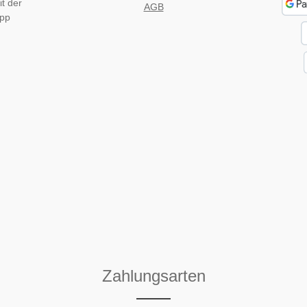
t der
AGB
App
Zahlungsarten