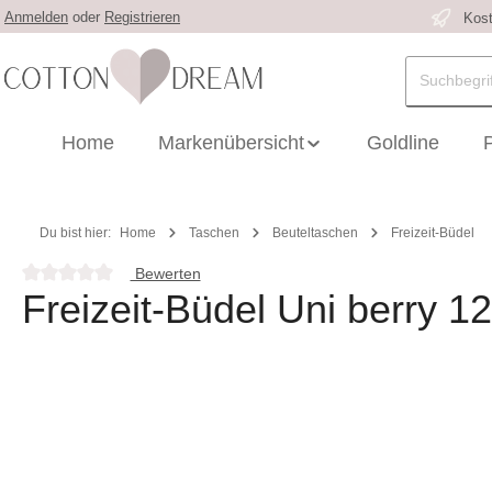
Anmelden
oder
Registrieren
Kost
 Hauptinhalt springen
Zur Suche springen
Zur Hauptnavigation springen
Home
Markenübersicht
Goldline
Du bist hier:
Home
Taschen
Beuteltaschen
Freizeit-Büdel
Bewerten
Durchschnittliche Bewertung von 0 von 5 Sternen
Freizeit-Büdel Uni berry 1
Bildergalerie überspringen