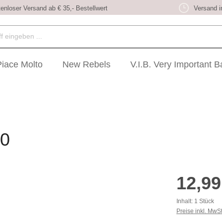
enloser Versand ab € 35,- Bestellwert
Versand i
Piace Molto
New Rebels
V.I.B. Very Important 
20
Regulärer Prei
12,99
Inhalt:
1 Stück
Preise inkl. MwS