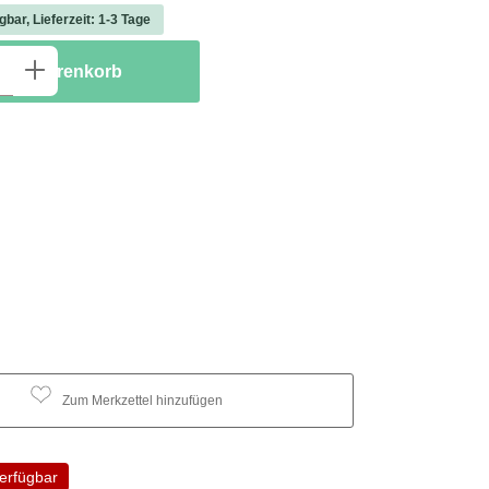
gbar, Lieferzeit: 1-3 Tage
 Anzahl: Gib den gewünschten Wert ein ode
 den Warenkorb
Zum Merkzettel hinzufügen
erfügbar