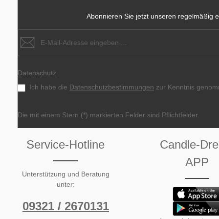
Abonnieren Sie jetzt unseren regelmäßig e
Datenschutz
Ich habe die
Datenschutzbestimmungen
zur Kenntnis genom
Die mit einem Stern (*) markierten Felder sind Pflichtfelder.
Service-Hotline
Candle-Dr
APP
Unterstützung und Beratung
unter:
09321 / 2670131