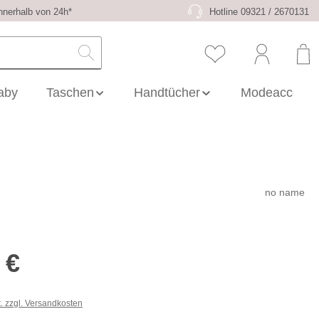
nnerhalb von 24h*
Hotline 09321 / 2670131
Baby
Taschen
Handtücher
Modeaccesso
no name
s:
 €
t. zzgl. Versandkosten