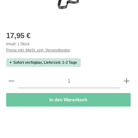
Regulärer Preis:
17,95 €
Inhalt:
1 Stück
Preise inkl. MwSt. zzgl. Versandkosten
Sofort verfügbar, Lieferzeit: 1-3 Tage
Produkt Anzahl: Gib den gewünschten Wert ein oder b
In den Warenkorb