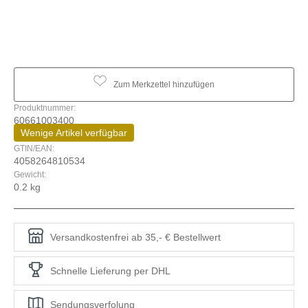
Zum Merkzettel hinzufügen
Produktnummer:
60661003400
Wenige Artikel verfügbar
GTIN/EAN:
4058264810534
Gewicht:
0.2 kg
Versandkostenfrei ab 35,- € Bestellwert
Schnelle Lieferung per DHL
Sendungsverfolung