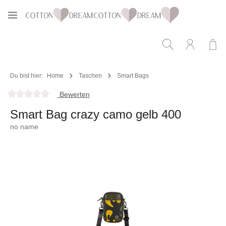
Zum Hauptinhalt springen
Du bist hier:
Home
Taschen
Smart Bags
Bewerten
Durchschnittliche Bewertung von 0 von 5 Sternen
Smart Bag crazy camo gelb 400
no name
Bildergalerie überspringen